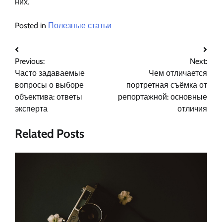
них.
Posted in
Полезные статьи
Навигация
Previous:
Next:
по
Часто задаваемые
Чем отличается
записям
вопросы о выборе
портретная съёмка от
объектива: ответы
репортажной: основные
эксперта
отличия
Related Posts