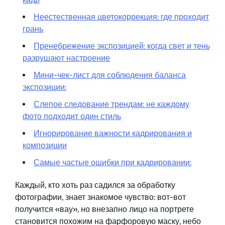
Неестественная цветокоррекция: где проходит
грань
Пренебрежение экспозицией: когда свет и тень
разрушают настроение
Мини-чек-лист для соблюдения баланса
экспозиции:
Слепое следование трендам: не каждому
фото подходит один стиль
Игнорирование важности кадрирования и
композиции
Самые частые ошибки при кадрировании:
Каждый, кто хоть раз садился за обработку
фотографии, знает знакомое чувство: вот-вот
получится «вау», но внезапно лицо на портрете
становится похожим на фарфоровую маску, небо