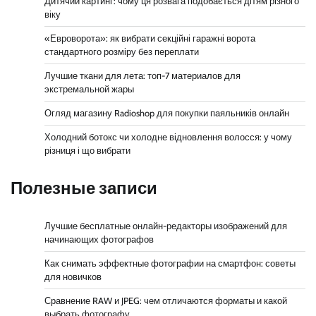
Дитячий картинг: чому ця розвага подобається дітям різного
віку
«Евроворота»: як вибрати секційні гаражні ворота
стандартного розміру без переплати
Лучшие ткани для лета: топ-7 материалов для
экстремальной жары
Огляд магазину Radioshop для покупки паяльників онлайн
Холодний ботокс чи холодне відновлення волосся: у чому
різниця і що вибрати
Полезные записи
Лучшие бесплатные онлайн-редакторы изображений для
начинающих фотографов
Как снимать эффектные фотографии на смартфон: советы
для новичков
Сравнение RAW и JPEG: чем отличаются форматы и какой
выбрать фотографу