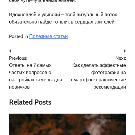
себя чуть-чуть внимательней.
Вдохновляй и удивляй – твой визуальный поток
обязательно найдёт отклик в сердцах зрителей.
Posted in
Полезные статьи
Навигация
Previous:
Next:
по
Ответы на 7 самых
Как сделать эффектные
записям
частых вопросов о
фотографии на
настройках камеры для
смартфон: практические
новичков
рекомендации
Related Posts