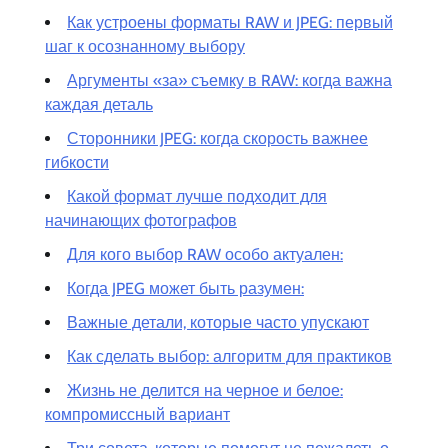
Как устроены форматы RAW и JPEG: первый
шаг к осознанному выбору
Аргументы «за» съемку в RAW: когда важна
каждая деталь
Сторонники JPEG: когда скорость важнее
гибкости
Какой формат лучше подходит для
начинающих фотографов
Для кого выбор RAW особо актуален:
Когда JPEG может быть разумен:
Важные детали, которые часто упускают
Как сделать выбор: алгоритм для практиков
Жизнь не делится на черное и белое:
компромиссный вариант