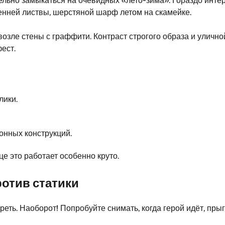
ельно замыкаться на очевидных «лето-зима». Гораздо инте
енней листвы, шерстяной шарф летом на скамейке.
озле стены с граффити. Контраст строгого образа и уличн
ест.
лики.
онных конструкций.
е это работает особенно круто.
ротив статики
реть. Наоборот! Попробуйте снимать, когда герой идёт, прыг