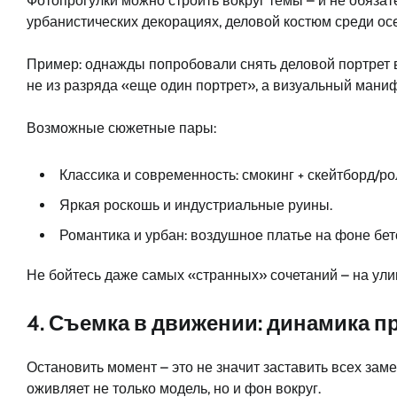
Фотопрогулки можно строить вокруг темы – и не обязат
урбанистических декорациях, деловой костюм среди ос
Пример: однажды попробовали снять деловой портрет в
не из разряда «еще один портрет», а визуальный маниф
Возможные сюжетные пары:
Классика и современность: смокинг + скейтборд/ро
Яркая роскошь и индустриальные руины.
Романтика и урбан: воздушное платье на фоне бет
Не бойтесь даже самых «странных» сочетаний – на улиц
4. Съемка в движении: динамика п
Остановить момент – это не значит заставить всех заме
оживляет не только модель, но и фон вокруг.