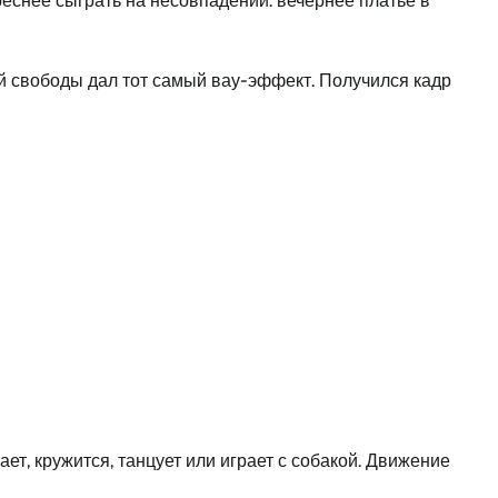
реснее сыграть на несовпадении: вечернее платье в
ой свободы дал тот самый вау-эффект. Получился кадр
ает, кружится, танцует или играет с собакой. Движение