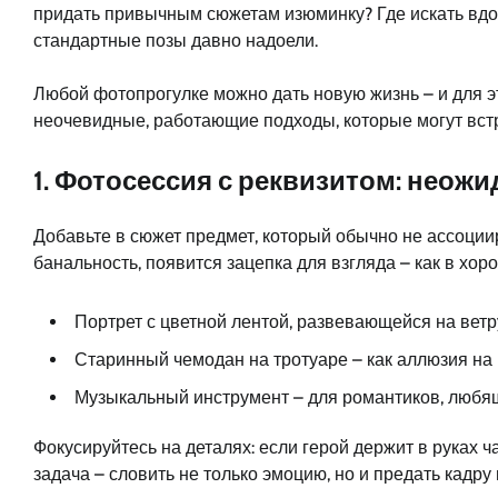
придать привычным сюжетам изюминку? Где искать вдох
стандартные позы давно надоели.
Любой фотопрогулке можно дать новую жизнь – и для эт
неочевидные, работающие подходы, которые могут встр
1. Фотосессия с реквизитом: неож
Добавьте в сюжет предмет, который обычно не ассоциир
банальность, появится зацепка для взгляда – как в хор
Портрет с цветной лентой, развевающейся на ветр
Старинный чемодан на тротуаре – как аллюзия на 
Музыкальный инструмент – для романтиков, любя
Фокусируйтесь на деталях: если герой держит в руках ч
задача – словить не только эмоцию, но и предать кадру