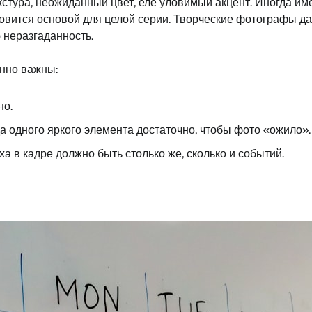
екстура, неожиданный цвет, еле уловимый акцент. Иногда им
овится основой для целой серии. Творческие фотографы дав
 неразгаданность.
енно важны:
но.
а одного яркого элемента достаточно, чтобы фото «ожило».
а в кадре должно быть столько же, сколько и событий.