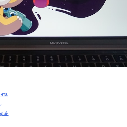
ента
ь
орий