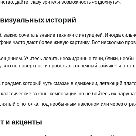
нство, дайте глазу зрителя возможность «отдохнуть».
 визуальных историй
 важно сочетать знание техники с интуицией. Иногда сильн
оне часто дают более живую картинку. Вот несколько пров
вещением. Учитесь ловить неожиданные тени, блики, необыч
у, что по поверхности пробежал солнечный зайчик – и этот 
 предмет, который чуть смазан в движении, летающий плато
классические законы композиции, но не бойтесь их нарушат
снятый с потолка, под необычным наклоном или через отра
т и акценты