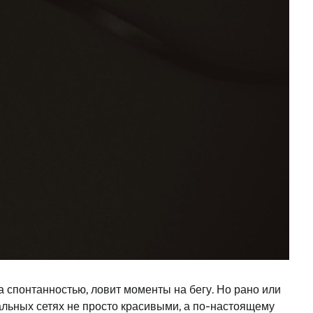
а спонтанностью, ловит моменты на бегу. Но рано или
альных сетях не просто красивыми, а по-настоящему