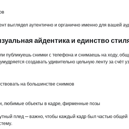
ов
тент выглядел аутентично и органично именно для вашей ау
изуальная айдентика и единство стил
ли публикуешь снимки с телефона и снимаешь на ходу, об
а умудряется создавать удивительно цельную ленту за счё
тствовать на большинстве снимков
и, любимые объекты в кадре, фирменные позы
тный плед — важно, чтобы каждый кадр был частью общей и
стему.