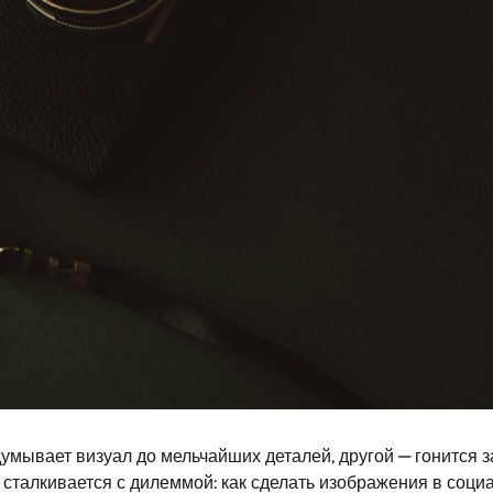
думывает визуал до мельчайших деталей, другой — гонится з
 сталкивается с дилеммой: как сделать изображения в соци