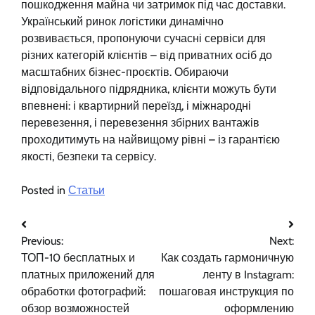
пошкодження майна чи затримок під час доставки.
Український ринок логістики динамічно
розвивається, пропонуючи сучасні сервіси для
різних категорій клієнтів – від приватних осіб до
масштабних бізнес-проєктів. Обираючи
відповідального підрядника, клієнти можуть бути
впевнені: і квартирний переїзд, і міжнародні
перевезення, і перевезення збірних вантажів
проходитимуть на найвищому рівні – із гарантією
якості, безпеки та сервісу.
Posted in
Статьи
Навигация
Previous:
Next:
по
ТОП-10 бесплатных и
Как создать гармоничную
записям
платных приложений для
ленту в Instagram:
обработки фотографий:
пошаговая инструкция по
обзор возможностей
оформлению