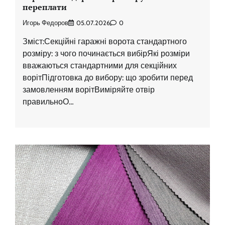
переплати
Игорь Федоров
05.07.2026
0
Зміст:Секційні гаражні ворота стандартного
розміру: з чого починається вибірЯкі розміри
вважаються стандартними для секційних
ворітПідготовка до вибору: що зробити перед
замовленням ворітВиміряйте отвір
правильноО…