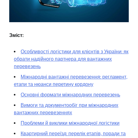
Зміст:
Особливості логістики для клієнтів з України: як
обрати надійного партнера для вантажних
перевезень
Міжнародні вантажні перевезення: регламент,
етапи та нюанси перетину кордону
Основні формати міжнародних перевезень
Вимоги та документообіг при міжнародних
вантажних перевезеннях
Проблеми й виклики міжнародної логістики
Квартирний переїзд: перелік етапів, поради та