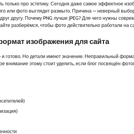
ь только про эстетику. Сегодня даже самое эффектное изо
олго или фото выглядит размыто. Причина — неверный выбо
друг другу. Почему PNG лучше JPEG? Для чего нужны совре
те разберёмся, чтобы фото действительно работали на сайт
формат изображения для сайта
 — и готово. Но детали имеют значение. Неправильный форм
ое внимание этому стоит уделить, если блог посвящён фото
осетителей)
лизация)
ачности