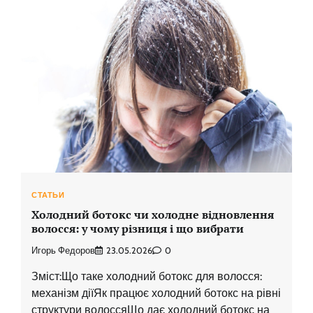
СТАТЬИ
Холодний ботокс чи холодне відновлення
волосся: у чому різниця і що вибрати
Игорь Федоров
23.05.2026
0
Зміст:Що таке холодний ботокс для волосся:
механізм діїЯк працює холодний ботокс на рівні
структури волоссяЩо дає холодний ботокс на