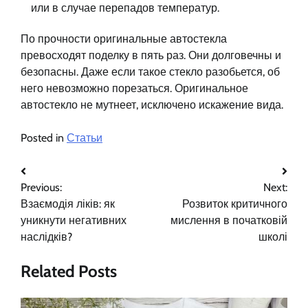
или в случае перепадов температур.
По прочности оригинальные автостекла
превосходят поделку в пять раз. Они долговечны и
безопасны. Даже если такое стекло разобьется, об
него невозможно порезаться. Оригинальное
автостекло не мутнеет, исключено искажение вида.
Posted in
Статьи
Навигация
Previous:
Next:
по
Взаємодія ліків: як
Розвиток критичного
записям
уникнути негативних
мислення в початковій
наслідків?
школі
Related Posts