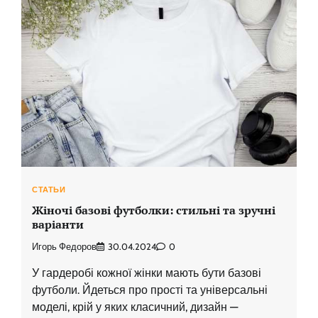
СТАТЬИ
Жіночі базові футболки: стильні та зручні
варіанти
Игорь Федоров
30.04.2024
0
У гардеробі кожної жінки мають бути базові
футболи. Йдеться про прості та універсальні
моделі, крій у яких класичний, дизайн —