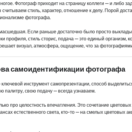
огое. Фотограф приходит на страницу коллеги — и либо за
ы считываем стиль, характер, отношение к делу. Порой дост
сионализме фотографа.
умасшедшая. Если раньше достаточно было просто выкладыв
ки профиля, стиль сторис, подача — это единый организм, 
 решает визуал, атмосфера, ощущение, что за фотографиями
снова самоидентификации фотографа
 ключевой инструмент самопрезентации, способ выделиться
ою палитру, свою подачу — всегда узнаваем.
олько про целостность впечатления. Это сочетание цветов
юансах естественного света, кто-то — на смелых цветовых 